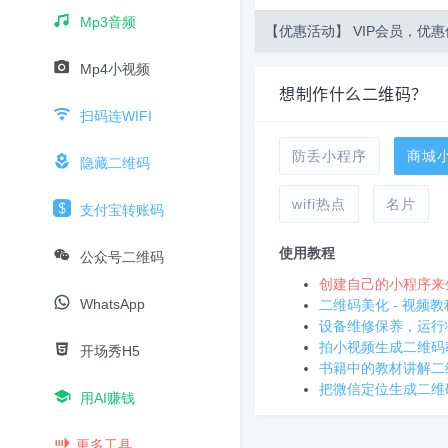
Mp3音频
【优惠活动】 VIP会员，优惠
Mp4小视频
想制作什么二维码？
扫码连WIFI
防丢小程序
商城
隐藏二维码
wifi热点
名片
支付宝转账码
使用教程
公众号二维码
创建自己的小程序来
WhatsApp
二维码美化 - 视频教
设备维修保养，运行
拍小视频生成二维码
开场秀H5
书籍中的教材讲解二
把微信定位生成二维
用AI赚钱
更多工具