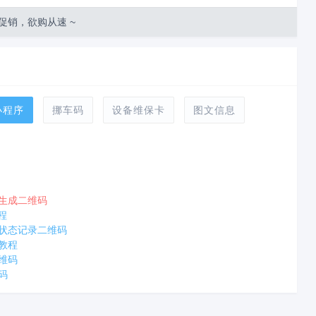
促销，欲购从速 ~
小程序
挪车码
设备维保卡
图文信息
生成二维码
程
状态记录二维码
教程
维码
码