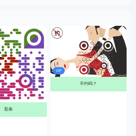
VIP
不约吗？
彩条