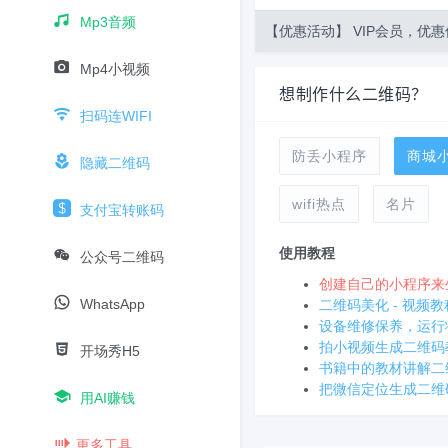
Mp3音频
【优惠活动】 VIP会员，优惠
Mp4小视频
想制作什么二维码？
扫码连WIFI
防丢小程序
商城
隐藏二维码
wifi热点
名片
支付宝转账码
使用教程
公众号二维码
创建自己的小程序来
WhatsApp
二维码美化 - 视频教
设备维修保养，运行
拍小视频生成二维码
开场秀H5
书籍中的教材讲解二
把微信定位生成二维
用AI赚钱
更多工具