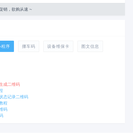
促销，欲购从速 ~
小程序
挪车码
设备维保卡
图文信息
生成二维码
程
状态记录二维码
教程
维码
码