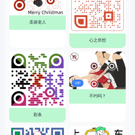
圣诞老人
心之所想
VIP
不约吗？
彩条