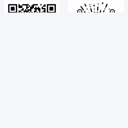
二维工坊 公众号
2维码生成器 小程序
公众号发布二维码教程、优惠
可管理二维工坊制作的二维码
活动