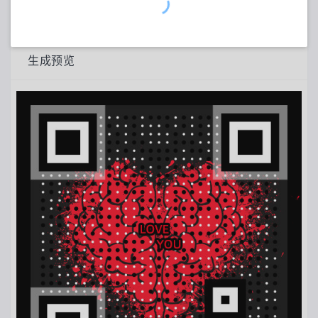
北京市
[
更换城市
]当前缩放等级：
14
功能简介：
生成预览
1、支持地址 精确/模糊 查询；
2、支持POI点坐标显示；
3、坐标鼠标跟随显示；
使用说明：
在搜索框搜索关键词后，地图上会显示相应poi点，同
时左侧显示对应该点的信息，点击某点或某信息，右上
角会显示相应该点的坐标和地址。