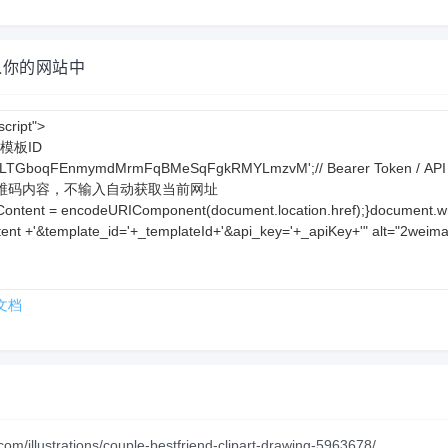
入你的网站中
文档
/illustrations/couple-bestfriend-clipart-drawing-5963678/